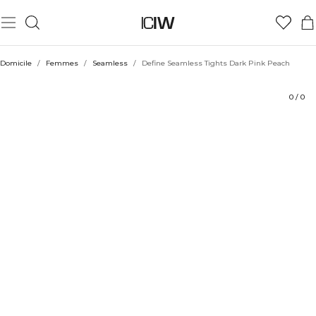
Produit
Évaluations
Durabilité
Coiffe avec
Domicile
/
Femmes
/
Seamless
/
Define Seamless Tights Dark Pink Peach
0
/
0