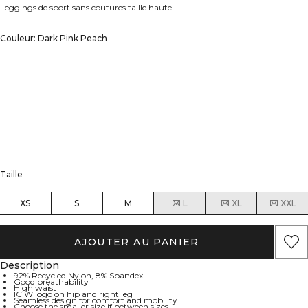
Leggings de sport sans coutures taille haute.
Couleur: Dark Pink Peach
Taille
XS
S
M
L
XL
XXL
AJOUTER AU PANIER
Description
92% Recycled Nylon, 8% Spandex
Good breathability
High waist
ICIW logo on hip and right leg
Seamless design for comfort and mobility
Choose the smaller size if between sizes