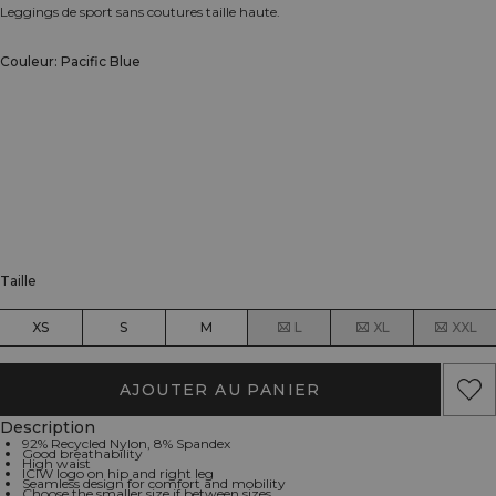
Leggings de sport sans coutures taille haute.
Couleur: Pacific Blue
Taille
XS
S
M
L
XL
XXL
AJOUTER AU PANIER
Description
92% Recycled Nylon, 8% Spandex
Good breathability
High waist
ICIW logo on hip and right leg
Seamless design for comfort and mobility
Choose the smaller size if between sizes