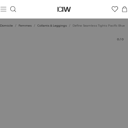
Produit
Aspects techniques
Évaluations
Durabilité
Coiffe avec
Domicile
/
Femmes
/
Collants & Leggings
/
Define Seamless Tights Pacific Blue
0
/
0