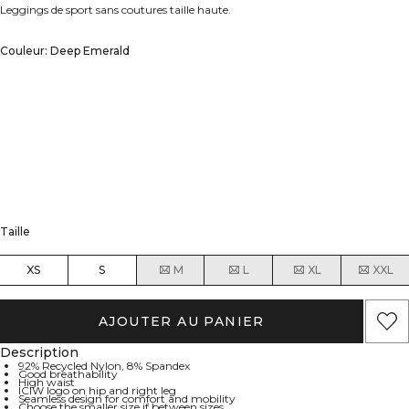
Leggings de sport sans coutures taille haute.
Couleur: Deep Emerald
Taille
XS
S
M
L
XL
XXL
AJOUTER AU PANIER
Description
92% Recycled Nylon, 8% Spandex
Good breathability
High waist
ICIW logo on hip and right leg
Seamless design for comfort and mobility
Choose the smaller size if between sizes