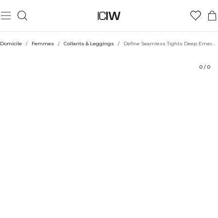
Produit
Aspects techniques
Évaluations
Durabilité
Coiffe avec
Domicile
/
Femmes
/
Collants & Leggings
/
Define Seamless Tights Deep Emerald
0
/
0