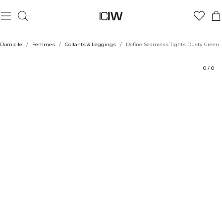
Produit
Aspects techniques
Évaluations
Durabilité
Coiffe avec
Domicile
/
Femmes
/
Collants & Leggings
/
Define Seamless Tights Dusty Green
0
/
0