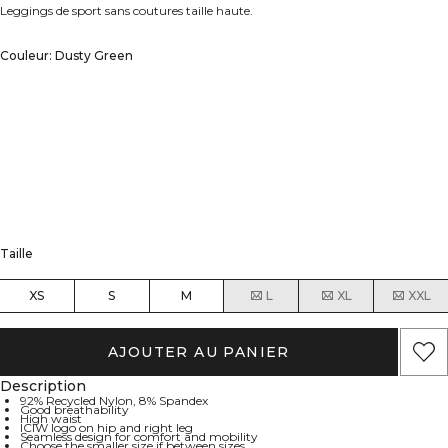
Leggings de sport sans coutures taille haute.
Couleur: Dusty Green
Taille
XS
S
M
L
XL
XXL
AJOUTER AU PANIER
Description
92% Recycled Nylon, 8% Spandex
Good breathability
High waist
ICIW logo on hip and right leg
Seamless design for comfort and mobility
Choose the smaller size if between sizes