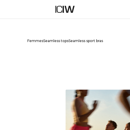
ESS
Femmes
Seamless tops
Seamless sport bras
aite pour vous. Notre collection seamless épouse le
rement et mouvement sans effort.