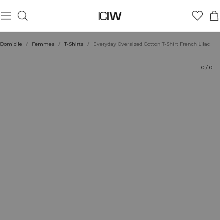
Produit
Aspects techniques
Évaluations
Coiffe avec
Domicile
/
Femmes
/
T-Shirts
/
Everyday Oversized Cotton T-Shirt French Lilac
0
/
0