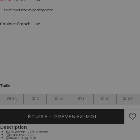
T-shirt oversize avec imprimé
Couleur: French Lilac
Taille
XS
S
M
L
XL
XXL
ÉPUISÉ - PRÉVENEZ-MOI
Description
80% coton, 20% viscose
Coupe oversize
Design imprimé