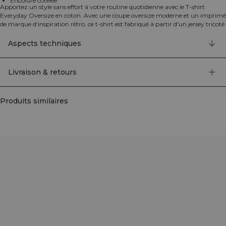
Encolure côtelée
Apportez un style sans effort à votre routine quotidienne avec le T-shirt
Everyday Oversize en coton. Avec une coupe oversize moderne et un imprimé
de marque d'inspiration rétro, ce t-shirt est fabriqué à partir d'un jersey tricoté
doux composé de 80% coton et 20% rayonne. Avec sa silhouette ample et son
encolure côtelée, il est parfait pour la salle de sport, le travail ou pour se
Aspects techniques
détendre à la maison.
Livraison & retours
Produits similaires