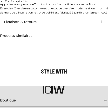
Confort quotidien
Apportez un style sans effort à votre routine quotidienne avec le T-shirt
Everyday Oversize en coton. Avec une coupe oversize moderne et un imprimé
de marque d'inspiration rétro, ce t-shirt est fabriqué à partir d'un jersey tricoté
doux composé de 80% coton et 20% rayonne. Avec sa silhouette ample et son
encolure côtelée, il est parfait pour la salle de sport, le travail ou pour se
Livraison & retours
détendre à la maison.
Produits similaires
STYLE WITH
Boutique