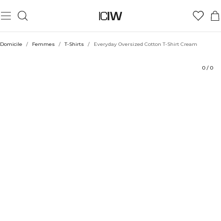
Produit
Évaluations
Coiffe avec
Domicile
/
Femmes
/
T-Shirts
/
Everyday Oversized Cotton T-Shirt Cream
0
/
0