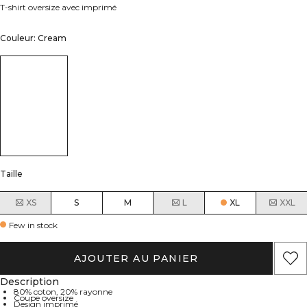
T-shirt oversize avec imprimé
Couleur: Cream
Taille
XS
S
M
L
XL
XXL
Few in stock
AJOUTER AU PANIER
Description
80% coton, 20% rayonne
Coupe oversize
Design imprimé