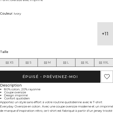
Couleur:
Ivory
+
11
Taille
XS
S
M
L
XL
XXL
ÉPUISÉ - PRÉVENEZ-MOI
Description
80% coton, 20% rayonne
Coupe oversize
Design imprimé
Confort quotidien
Apportez un style sans effort à votre routine quotidienne avec le T-shirt
Everyday Oversize en coton. Avec une coupe oversize moderne et un imprimé
de marque d'inspiration rétro, ce t-shirt est fabriqué à partir d'un jersey tricoté