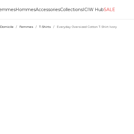
emmes
Hommes
Accessories
Collections
ICIW Hub
SALE
Domicile
/
Femmes
/
T-Shirts
/
Everyday Oversized Cotton T-Shirt Ivory