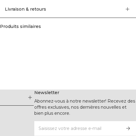
doux composé de 80% coton et 20% rayonne. Avec sa silhouette ample et son
encolure côtelée, il est parfait pour la salle de sport, le travail ou pour se
Livraison & retours
détendre à la maison.
Produits similaires
Newsletter
Abonnez-vous à notre newsletter! Recevez des
offres exclusives, nos dernières nouvelles et
bien plus encore.