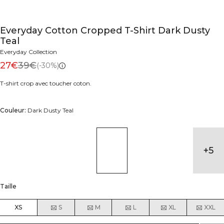
Everyday Cotton Cropped T-Shirt Dark Dusty
Teal
Everyday Collection
27€
39€
(-30%)
T-shirt crop avec toucher coton.
Couleur:
Dark Dusty Teal
+
5
Taille
XS
S
M
L
XL
XXL