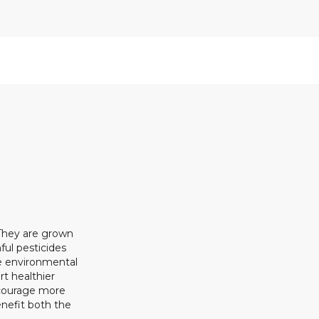
 They are grown
ful pesticides
ze environmental
rt healthier
ncourage more
enefit both the