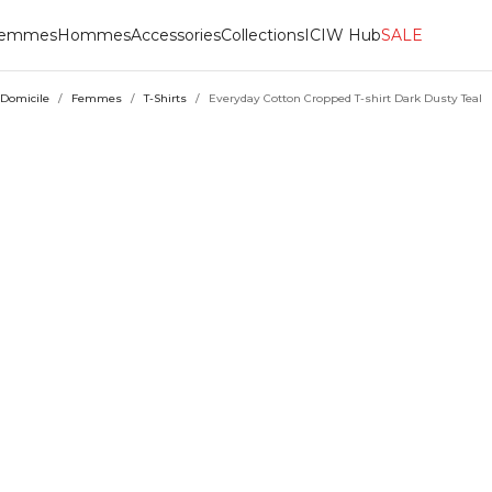
emmes
Hommes
Accessories
Collections
ICIW Hub
SALE
Domicile
/
Femmes
/
T-Shirts
/
Everyday Cotton Cropped T-shirt Dark Dusty Teal