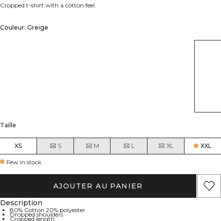
Cropped t-shirt with a cotton feel.
Couleur: Greige
Taille
XS
S
M
L
XL
XXL
Few in stock
AJOUTER AU PANIER
Description
80% Cotton 20% polyester
Dropped shoulders
Cropped length