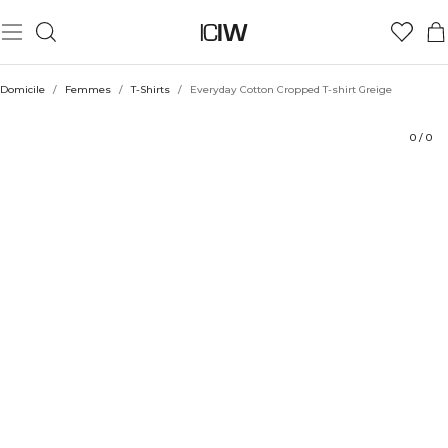
Produit
Évaluations
Durabilité
Coiffe avec
Domicile
/
Femmes
/
T-Shirts
/
Everyday Cotton Cropped T-shirt Greige
0
/
0