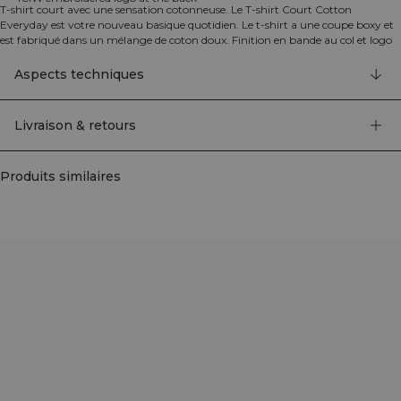
T-shirt court avec une sensation cotonneuse. Le T-shirt Court Cotton
Everyday est votre nouveau basique quotidien. Le t-shirt a une coupe boxy et
est fabriqué dans un mélange de coton doux. Finition en bande au col et logo
brodé au dos. Logo ICIW brodé au dos. Épaules tombantes. Longueur courte.
Coupe décontractée. 95% Coton Bio, 5% Élasthanne
Aspects techniques
Livraison & retours
Produits similaires