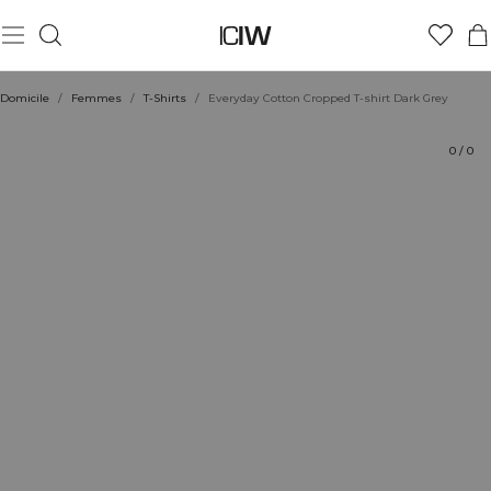
Produit
Aspects techniques
Évaluations
Durabilité
Coiffe avec
Domicile
/
Femmes
/
T-Shirts
/
Everyday Cotton Cropped T-shirt Dark Grey
0
/
0