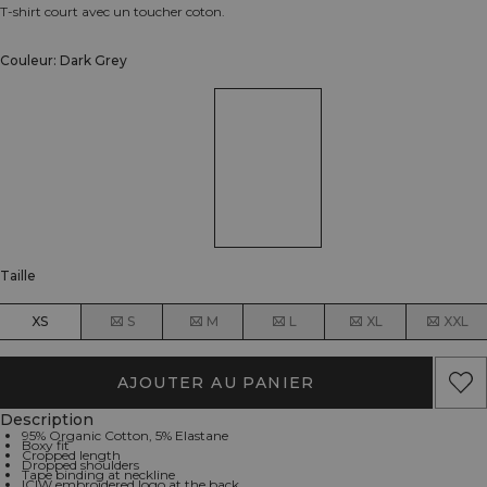
T-shirt court avec un toucher coton.
Couleur: Dark Grey
Taille
XS
S
M
L
XL
XXL
AJOUTER AU PANIER
Description
95% Organic Cotton, 5% Elastane
Boxy fit
Cropped length
Dropped shoulders
Tape binding at neckline
ICIW embroidered logo at the back