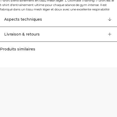
T-shirt d'entraînement en tissu mesh léger. L'Ultimate Training T-Shirt est le
t-shirt d'entraînement ultime pour chaque séance de gym intense. Il est
fabriqué dans un tissu mesh léger et doux avec une excellente respirabilité
pour vous garder au frais et au sec pendant votre entraînement. Le T-shirt
dispose d'un empiècement dans le dos et les coutures latérales sont légèrement
Aspects techniques
avancées pour une silhouette flatteuse. Taille petit, choisir une taille au-dessus.
100% Polyester.
Livraison & retours
Produits similaires