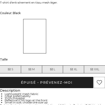
T-shirt d'entraînement en tissu mesh léger.
Couleur: Black
Taille
S
M
L
XL
XXL
ÉPUISÉ - PRÉVENEZ-MOI
Description
Lightweight mesh fabric
Great breathability
100% Polyester
Reflective ICIW logo at the front
Small in size, choose one size up