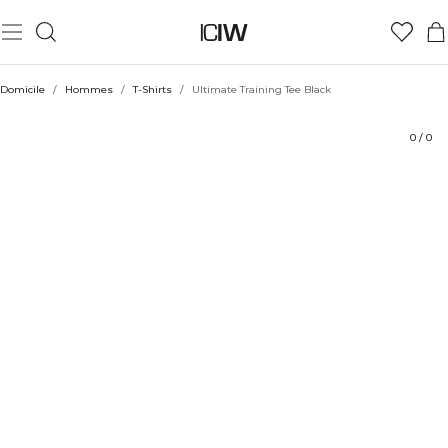
Produit
Aspects techniques
Évaluations
Coiffe avec
Domicile
/
Hommes
/
T-Shirts
/
Ultimate Training Tee Black
0
/
0