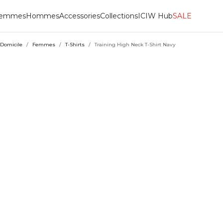
emmes
Hommes
Accessories
Collections
ICIW Hub
SALE
Domicile
/
Femmes
/
T-Shirts
/
Training High Neck T-Shirt Navy