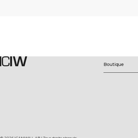
Boutique
©
2026
ICANIWILL AB |
Tous droits réservés