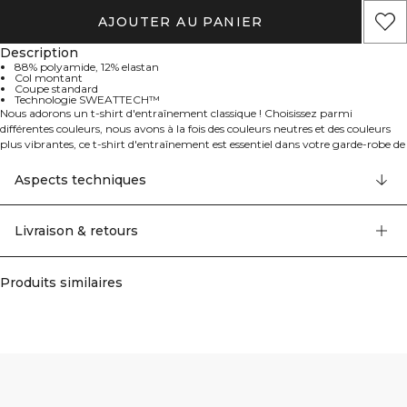
AJOUTER AU PANIER
Description
88% polyamide, 12% elastan
Col montant
Coupe standard
Technologie SWEATTECH™
Nous adorons un t-shirt d'entraînement classique ! Choisissez parmi
différentes couleurs, nous avons à la fois des couleurs neutres et des couleurs
plus vibrantes, ce t-shirt d'entraînement est essentiel dans votre garde-robe de
sport. Avec un col plus haut et notre technologie SWEATTECH™, vous serez
confortable et resterez au sec pendant vos entraînements. 88% Nylon, 12%
Aspects techniques
Elastan
Livraison & retours
Produits similaires