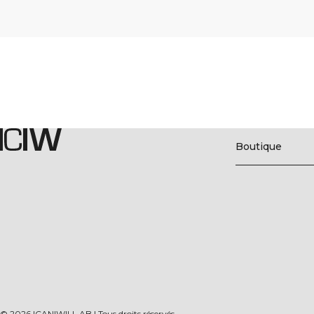
Boutique
©
2026
ICANIWILL AB |
Tous droits réservés