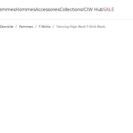
emmes
Hommes
Accessories
Collections
ICIW Hub
SALE
Domicile
/
Femmes
/
T-Shirts
/
Training High Neck T-Shirt Black