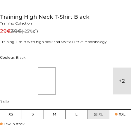
Training High Neck T-Shirt Black
Training Collection
29€
39€
(-25%)
Training T-shirt with high neck and SWEATTECH™ technology.
Couleur:
Black
+
2
Taille
XS
S
M
L
XL
XXL
Few in stock