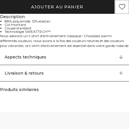
AJOUTER AU PANIER
Description
88% polyamide, 12% elastan
Col montant
Coupe standard
Technologie SWEATTECH™
Nous adorons un t-shirt d'entraînement classique ! Choisissez parmi
différentes couleurs, nous avons à la fois des couleurs neutres et des couleurs
plus vibrantes, ce t-shirt d'entraînement est essentiel dans votre garde-robe de
sport. Avec un col plus haut et notre technologie SWEATTECH™, vous serez
confortable et resterez au sec pendant vos entraînements. 88% Nylon, 12%
Aspects techniques
Elastan
Livraison & retours
Produits similaires