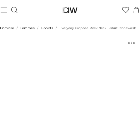
Produit
Aspects techniques
Évaluations
Durabilité
Coiffe avec
Domicile
/
Femmes
/
T-Shirts
/
Everyday Cropped Mock Neck T-shirt Stonewashed Black
0
/
0