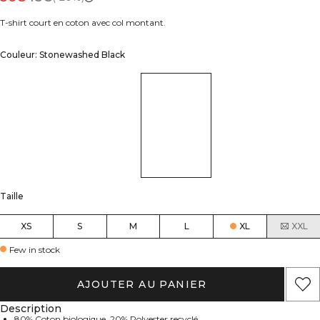
T-shirt court en coton avec col montant.
Couleur: Stonewashed Black
Taille
XS
S
M
L
XL
XXL
Few in stock
AJOUTER AU PANIER
Description
80% Coton biologique, 20% Polyester recyclé