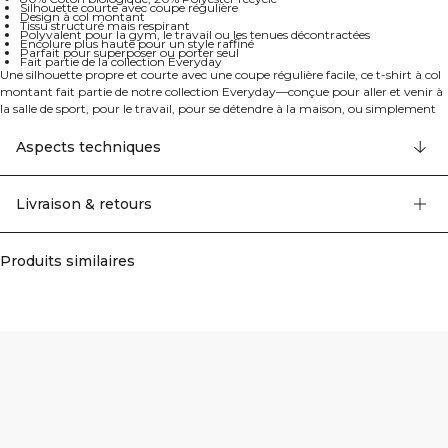
Silhouette courte avec coupe régulière
Design à col montant
Tissu structuré mais respirant
Polyvalent pour la gym, le travail ou les tenues décontractées
Encolure plus haute pour un style raffiné
Parfait pour superposer ou porter seul
Fait partie de la collection Everyday
Une silhouette propre et courte avec une coupe régulière facile, ce t-shirt à col
montant fait partie de notre collection Everyday—conçue pour aller et venir à
la salle de sport, pour le travail, pour se détendre à la maison, ou simplement
pour tous les jours. Fabriqué à partir d'un mélange doux de 80% coton
biologique et 20% polyester recyclé, il est suffisamment structuré pour
Aspects techniques
conserver sa forme mais assez respirant pour être porté régulièrement.
L'encolure légèrement plus haute lui confère une touche raffinée, parfaite
pour superposer ou porter seul.
Livraison & retours
Produits similaires