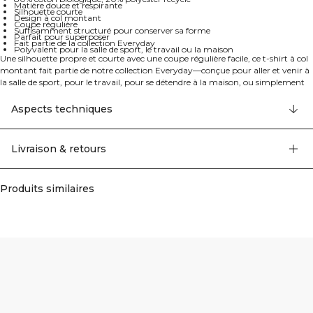
Matière douce et respirante
Silhouette courte
Design à col montant
Coupe régulière
Suffisamment structuré pour conserver sa forme
Parfait pour superposer
Fait partie de la collection Everyday
Polyvalent pour la salle de sport, le travail ou la maison
Une silhouette propre et courte avec une coupe régulière facile, ce t-shirt à col
montant fait partie de notre collection Everyday—conçue pour aller et venir à
la salle de sport, pour le travail, pour se détendre à la maison, ou simplement
pour tous les jours. Fabriqué à partir d'un mélange doux de 80% coton
biologique et 20% polyester recyclé, il est suffisamment structuré pour
Aspects techniques
conserver sa forme mais assez respirant pour être porté régulièrement.
L'encolure légèrement plus haute lui confère une touche raffinée, parfaite
pour superposer ou porter seul.
Livraison & retours
Produits similaires