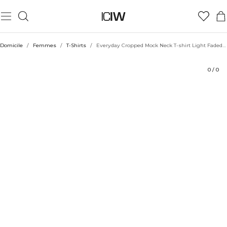
Produit
Aspects techniques
Évaluations
Durabilité
Coiffe avec
Domicile
/
Femmes
/
T-Shirts
/
Everyday Cropped Mock Neck T-shirt Light Faded Teal
0
/
0