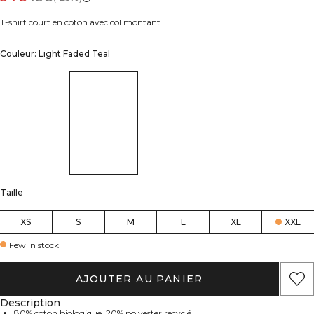
T-shirt court en coton avec col montant.
Couleur: Light Faded Teal
Taille
XS
S
M
L
XL
XXL
Few in stock
AJOUTER AU PANIER
Description
80% coton biologique, 20% polyester recyclé