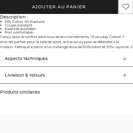
AJOUTER AU PANIER
Description
95% Coton, 5% Élastane
Coupe standard
Essentiel quotidien
Port confortable
Conçu pour le confort dans tous les environnements, l'Everyday Cotton T-
shirt est parfait pour la salle de sport, le travail ou pour se détendre à la
maison. Fabriqué à partir d'un mélange doux de 80% coton et 20% rayonne, il
présente une silhouette classique de t-shirt et une coupe régulière et
confortable.
Aspects techniques
Livraison & retours
Produits similaires