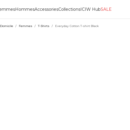
emmes
Hommes
Accessories
Collections
ICIW Hub
SALE
Domicile
/
Femmes
/
T-Shirts
/
Everyday Cotton T-shirt Black