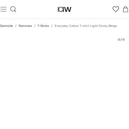
Produit
Aspects techniques
Évaluations
Coiffe avec
Domicile
/
Femmes
/
T-Shirts
/
Everyday Cotton T-shirt Light Dusty Beige
0
/
0