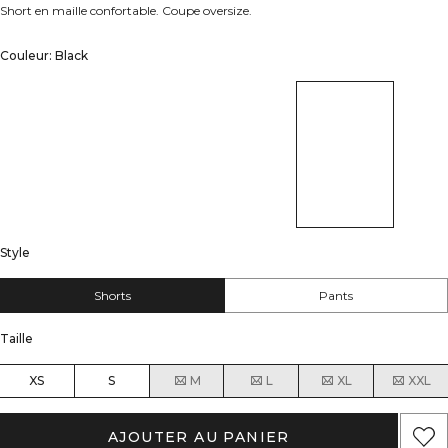
Short en maille confortable. Coupe oversize.
Couleur: Black
Style
Shorts
Pants
Taille
XS
S
M
L
XL
XXL
AJOUTER AU PANIER