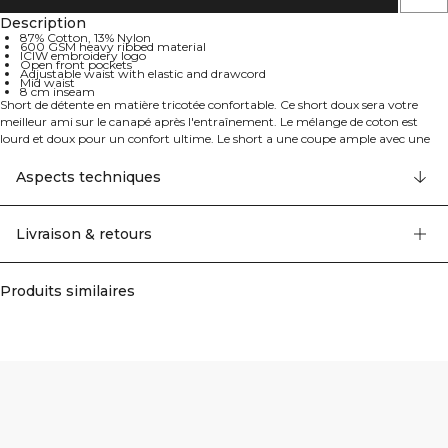
Description
87% Cotton, 13% Nylon
600 GSM heavy ribbed material
ICIW embroidery logo
Open front pockets
Adjustable waist with elastic and drawcord
Mid waist
8 cm inseam
Short de détente en matière tricotée confortable. Ce short doux sera votre
meilleur ami sur le canapé après l'entraînement. Le mélange de coton est
lourd et doux pour un confort ultime. Le short a une coupe ample avec une
taille à cordon et des poches avant ouvertes. Nous recommandons de ranger le
vêtement plié à l'horizontale pour qu'il garde sa forme. 87% Coton, 13% Nylon.
Aspects techniques
Livraison & retours
Produits similaires