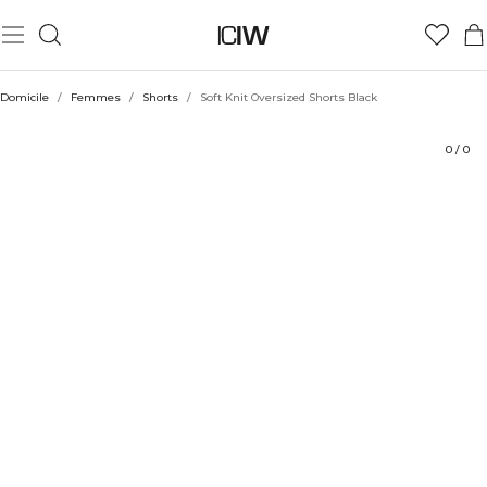
Produit
Aspects techniques
Évaluations
Coiffe avec
Domicile
/
Femmes
/
Shorts
/
Soft Knit Oversized Shorts Black
0
/
0