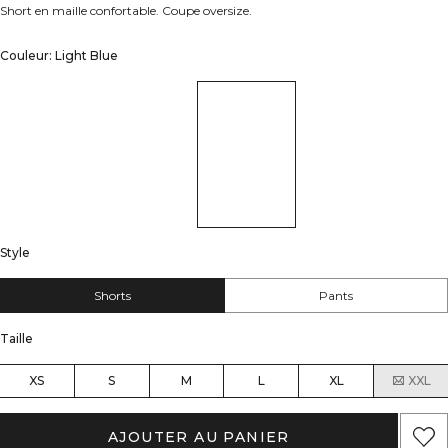
Short en maille confortable. Coupe oversize.
Couleur: Light Blue
Style
Shorts
Pants
Taille
XS
S
M
L
XL
XXL
AJOUTER AU PANIER