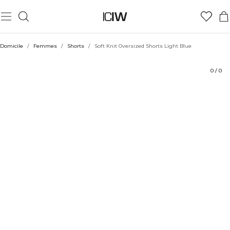
Produit
Aspects techniques
Évaluations
Coiffe avec
Domicile
/
Femmes
/
Shorts
/
Soft Knit Oversized Shorts Light Blue
0
/
0