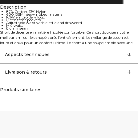
Description
87% Cotton, 13% Nylon
600 GSM heavy ribbed material
ICIW embroidery logo
Open front pockets
Adjustable waist with elastic and drawcord
Mid waist
8 cm inseam
Short de détente en matière tricotée confortable. Ce short doux sera votre
meilleur ami sur le canapé après l'entraînement. Le mélange de coton est
lourd et doux pour un confort ultime. Le short a une coupe ample avec une
taille à cordon et des poches avant ouvertes. Nous recommandons de ranger le
vêtement plié à l'horizontale pour qu'il garde sa forme. 87% Coton, 13% Nylon.
Aspects techniques
Livraison & retours
Produits similaires