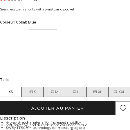
Seamless gym shorts with waistband pocket.
Couleur: Cobalt Blue
Taille
XS
S
M
L
XL
XXL
AJOUTER AU PANIER
Description
4-way stretch material for increased mobility
Soft, stretchy, and durable seamless ribbed fabric
SWEATTECH™ technology for moisture control