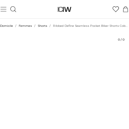
Produit
Aspects techniques
Évaluations
Durabilité
Coiffe avec
Domicile
/
Femmes
/
Shorts
/
Ribbed Define Seamless Pocket Biker Shorts Cobalt Blue
0
/
0