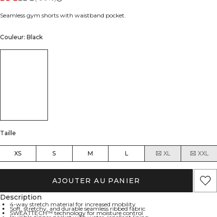
Seamless gym shorts with waistband pocket.
Couleur: Black
Taille
XS
S
M
L
XL
XXL
AJOUTER AU PANIER
Description
4-way stretch material for increased mobility
Soft, stretchy, and durable seamless ribbed fabric
SWEATTECH™ technology for moisture control