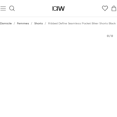
Produit
Aspects techniques
Évaluations
Durabilité
Coiffe avec
Domicile
/
Femmes
/
Shorts
/
Ribbed Define Seamless Pocket Biker Shorts Black
0
/
0