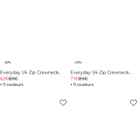
-30%
-20%
Everyday 1/4 Zip Crewneck
Everyday 1/4 Zip Crewneck
Print Black
62€
89€
Print Light Grey Melange
71€
89€
+ 11 couleurs
+ 11 couleurs