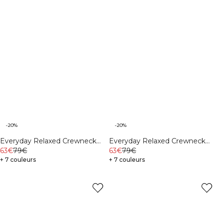
-20%
-20%
Everyday Relaxed Crewneck
Everyday Relaxed Crewneck
Print Light Grey Melange
63€
79€
Print Dark mahogany
63€
79€
+ 7 couleurs
+ 7 couleurs