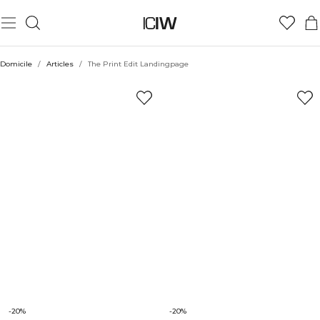
Domicile
/
Articles
/
The Print Edit Landingpage
-20%
-20%