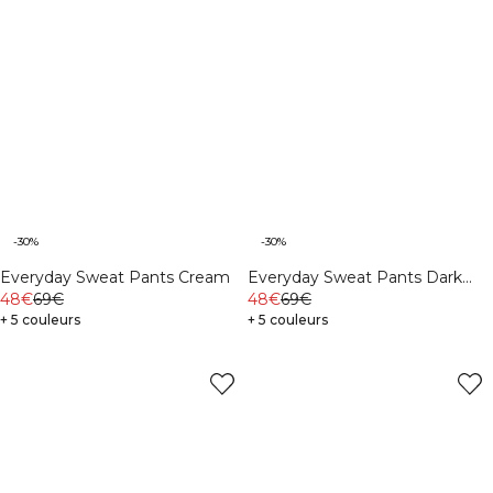
-30%
-30%
Everyday Sweat Pants Cream
Everyday Sweat Pants Dark
48€
69€
mahogany
48€
69€
+ 5 couleurs
+ 5 couleurs