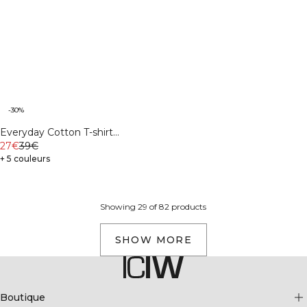
-30%
Everyday Cotton T-shirt
Charcoal Grey
27€
39€
+ 5 couleurs
Showing 29 of 82 products
SHOW MORE
Boutique