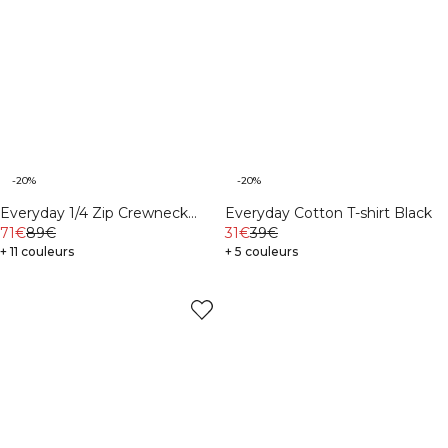
-20%
-20%
Everyday 1/4 Zip Crewneck
Everyday Cotton T-shirt Black
Print Dark mahogany
71€
89€
31€
39€
+ 11 couleurs
+ 5 couleurs