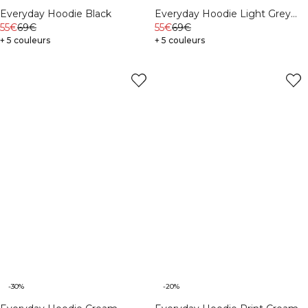
Everyday Hoodie Black
Everyday Hoodie Light Grey
55€
69€
Melange
55€
69€
+ 5 couleurs
+ 5 couleurs
-30%
-20%