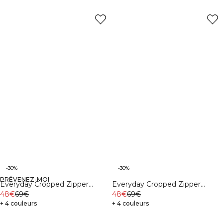
-30%
-30%
PRÉVENEZ-MOI
Everyday Cropped Zipper
Everyday Cropped Zipper
Hoodie Dark mahogany
48€
69€
Hoodie Light Violet Slate
48€
69€
+ 4 couleurs
+ 4 couleurs