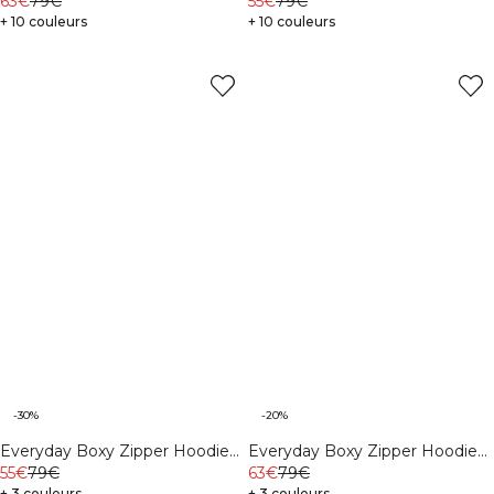
Grey Melange
63€
79€
55€
79€
+ 10 couleurs
+ 10 couleurs
-30%
-20%
Everyday Boxy Zipper Hoodie
Everyday Boxy Zipper Hoodie
Cream
55€
79€
Dark Mahogany
63€
79€
+ 3 couleurs
+ 3 couleurs