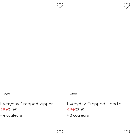
-30%
-30%
Everyday Cropped Zipper
Everyday Cropped Hoodie
Hoodie Cream
48€
69€
Black
48€
69€
+ 4 couleurs
+ 3 couleurs