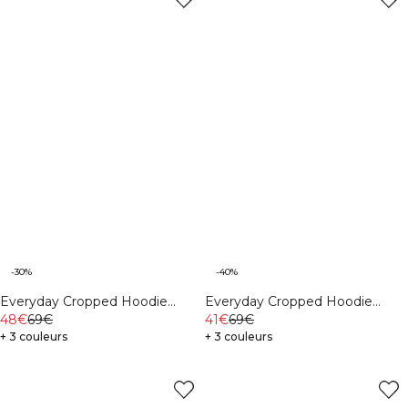
-30%
-40%
Everyday Cropped Hoodie
Everyday Cropped Hoodie
Light Grey Melange
48€
69€
Cream
41€
69€
+ 3 couleurs
+ 3 couleurs