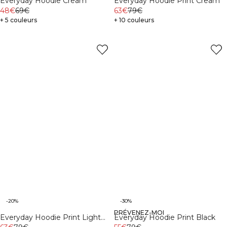
Everyday Hoodie Cream
Everyday Hoodie Print Cream
48€
69€
63€
79€
+ 5 couleurs
+ 10 couleurs
-20%
-30%
PRÉVENEZ-MOI
Everyday Hoodie Print Light
Everyday Hoodie Print Black