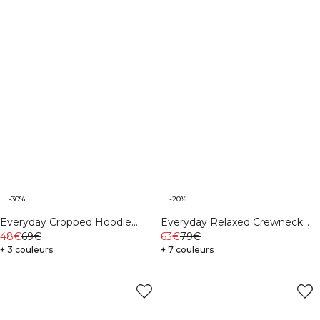
-30%
-20%
Everyday Cropped Hoodie
Everyday Relaxed Crewneck
Light Violet Slate
48€
69€
Print Cream
63€
79€
+ 3 couleurs
+ 7 couleurs