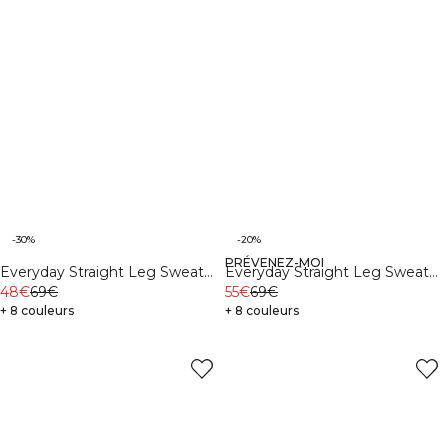
-30%
-20%
PRÉVENEZ-MOI
Everyday Straight Leg Sweat
Everyday Straight Leg Sweat
Pants Cream
48€
69€
Pants Dark Mahogany
55€
69€
+ 8 couleurs
+ 8 couleurs