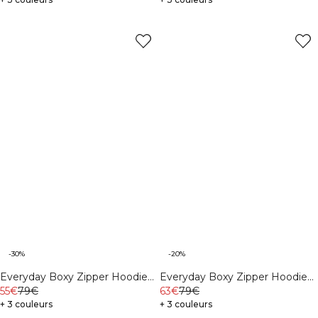
-30%
-20%
Everyday Boxy Zipper Hoodie
Everyday Boxy Zipper Hoodie
Light Violet Slate
55€
79€
Black
63€
79€
+ 3 couleurs
+ 3 couleurs