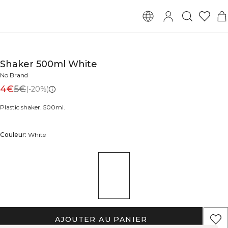
Shaker 500ml White
No Brand
4€
5€
(-20%)
Plastic shaker. 500ml.
Couleur:
White
AJOUTER AU PANIER