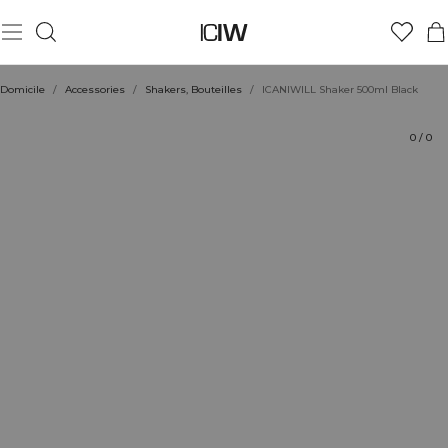
Produit
Évaluations
Coiffe avec
Domicile
/
Accessories
/
Shakers, Bouteilles
/
ICANIWILL Shaker 500ml Black
0
/
0