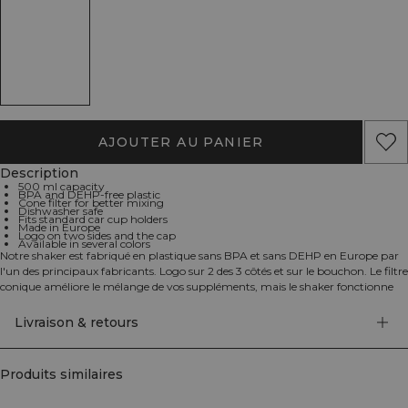
AJOUTER AU PANIER
Description
500 ml capacity
BPA and DEHP-free plastic
Cone filter for better mixing
Dishwasher safe
Fits standard car cup holders
Made in Europe
Logo on two sides and the cap
Available in several colors
Notre shaker est fabriqué en plastique sans BPA et sans DEHP en Europe par
l'un des principaux fabricants. Logo sur 2 des 3 côtés et sur le bouchon. Le filtre
conique améliore le mélange de vos suppléments, mais le shaker fonctionne
bien sûr comme une bouteille d'eau pendant votre entraînement. 500 ml.
Filtre conique pour un meilleur mélange. Plastique sans BPA et sans DEHP.
Livraison & retours
Résiste au lave-vaisselle. S'adapte au porte-gobelet standard de la voiture.
Fabriqué en Europe. Disponible en plusieurs couleurs.
Produits similaires