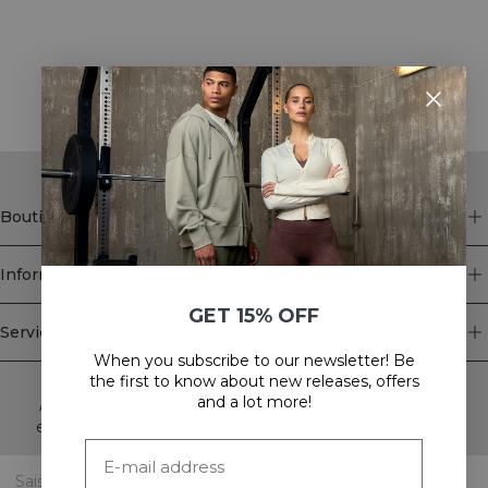
STYLE WITH
Boutique
Information
GET 15% OFF
Service client
When you subscribe to our newsletter! Be
Newsletter
the first to know about new releases, offers
and a lot more!
Abonnez-vous à notre newsletter! Recevez des offres
exclusives, nos dernières nouvelles et bien plus encore.