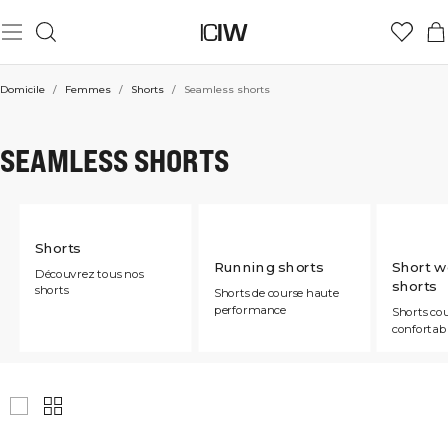
Domicile
/
Femmes
/
Shorts
/
Seamless shorts
SEAMLESS SHORTS
Shorts
Running shorts
Short w
Découvrez tous nos
shorts
shorts
Shorts de course haute
performance
Shorts co
confortab