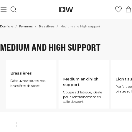
Domicile
/
Femmes
/
Brassières
/
Medium and high support
MEDIUM AND HIGH SUPPORT
Brassières
Medium and high
Light s
Découvrez toutes nos
support
brassières de sport
Parfait po
pilates et 
Coupe athlétique, idéale
pour l’entraînement en
salle de sport.