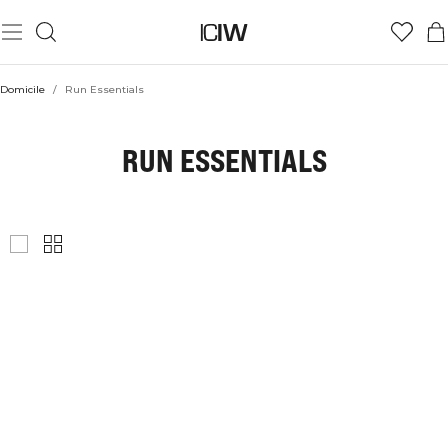
Domicile
/
Run Essentials
RUN ESSENTIALS