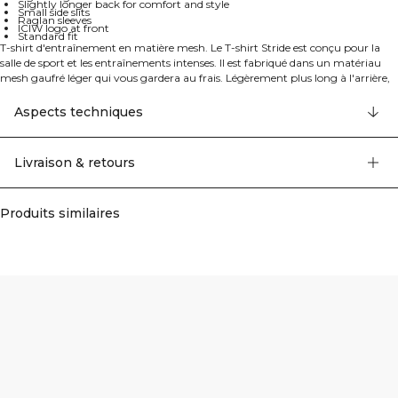
Slightly longer back for comfort and style
Small side slits
Raglan sleeves
ICIW logo at front
Standard fit
T-shirt d'entraînement en matière mesh. Le T-shirt Stride est conçu pour la
salle de sport et les entraînements intenses. Il est fabriqué dans un matériau
mesh gaufré léger qui vous gardera au frais. Légèrement plus long à l'arrière,
avec de petites fentes latérales et des manches raglan pour une mobilité totale.
Le T-shirt offre une excellente respirabilité avec un dos plus long pour plus de
Aspects techniques
confort et de style. Caractérisé par des manches raglan, le logo ICIW à l'avant
et une coupe standard. 90% Polyester recyclé, 10% Elastan.
Livraison & retours
Produits similaires