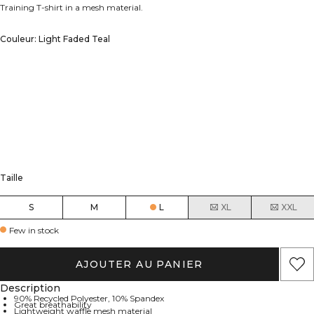
Training T-shirt in a mesh material.
Couleur: Light Faded Teal
Taille
S
M
L
XL
XXL
Few in stock
AJOUTER AU PANIER
Description
90% Recycled Polyester, 10% Spandex
Great breathability
Lightweight waffle mesh material