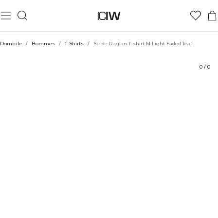
Produit
Aspects techniques
Évaluations
Durabilité
Coiffe avec
Domicile
/
Hommes
/
T-Shirts
/
Stride Raglan T-shirt M Light Faded Teal
0
/
0