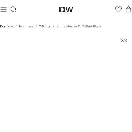
Produit
Aspects techniques
Évaluations
Durabilité
Coiffe avec
Domicile
/
Hommes
/
T-Shirts
/
Ignite Muscle Fit T-Shirt Black
0
/
0