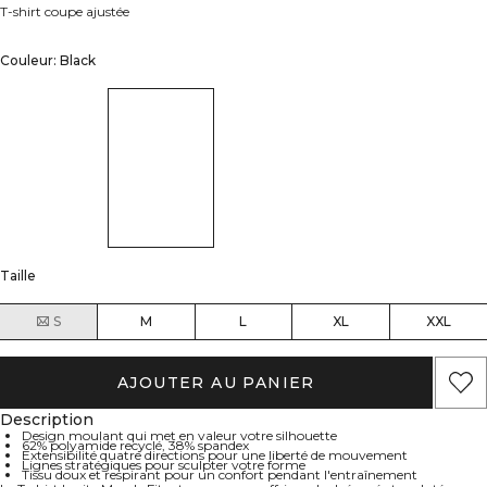
T-shirt coupe ajustée
Couleur: Black
Taille
S
M
L
XL
XXL
AJOUTER AU PANIER
Description
Design moulant qui met en valeur votre silhouette
62% polyamide recyclé, 38% spandex
Extensibilité quatre directions pour une liberté de mouvement
Lignes stratégiques pour sculpter votre forme
Tissu doux et respirant pour un confort pendant l'entraînement