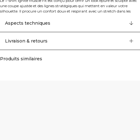
Le T-shirt Ignite Muscle Fit est conçu pour offrir un look épuré et sculpté avec
une coupe ajustée et des lignes stratégiques qui mettent en valeur votre
silhouette. Il procure un confort doux et respirant avec un stretch dans les
quatre sens pour vous permettre de bouger librement pendant chaque
entraînement. 62% polyamide recyclé, 38% elastan.
Aspects techniques
Livraison & retours
Produits similaires