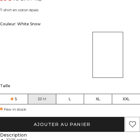
T-shirt en coton épais
Couleur: White Snow
Taille
S
M
L
XL
XXL
Few in stock
AJOUTER AU PANIER
Description
100% coton