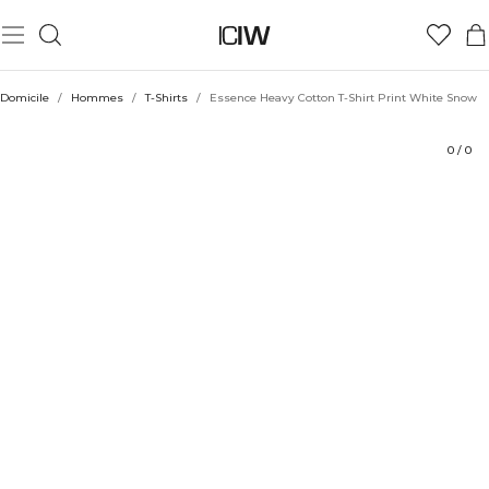
Produit
Aspects techniques
Évaluations
Coiffe avec
Domicile
/
Hommes
/
T-Shirts
/
Essence Heavy Cotton T-Shirt Print White Snow
0
/
0