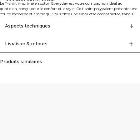
Le T-shirt imprimé en coton Everyday est votre compagnon idéal au
quotidien, conçu pour le confort et le style. Ce t-shirt polyvalent présente une
coupe moderne et ample qui vous offre une silhouette décontractée, tandis
que son mélange de coton doux assure un confort tout au long de la journée.
L'impression distinctive sur la poitrine ajoute de la personnalité, alors que des
Aspects techniques
détails réfléchis comme le ruban de renfort au col offrent un look soigné et fini.
Les épaules tombantes renforcent l'aspect décontracté, en faisant un choix
sans effort pour toute occasion informelle. 80% Coton, 20% Polyester
Livraison & retours
Produits similaires