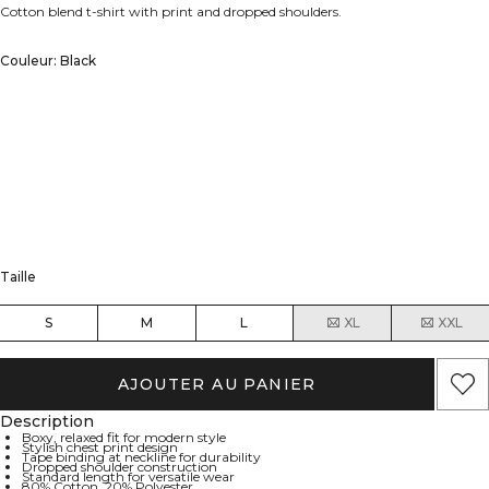
Cotton blend t-shirt with print and dropped shoulders.
Couleur: Black
Taille
S
M
L
XL
XXL
AJOUTER AU PANIER
Description
Boxy, relaxed fit for modern style
Stylish chest print design
Tape binding at neckline for durability
Dropped shoulder construction
Standard length for versatile wear
80% Cotton, 20% Polyester