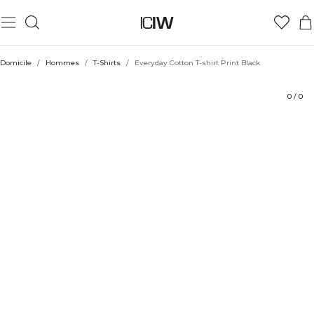
Produit
Aspects techniques
Évaluations
Durabilité
Coiffe avec
Domicile
/
Hommes
/
T-Shirts
/
Everyday Cotton T-shirt Print Black
0
/
0