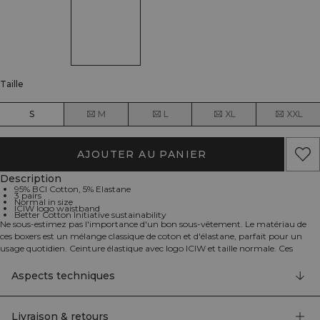
Taille
S
M
L
XL
XXL
AJOUTER AU PANIER
Description
95% BCI Cotton, 5% Elastane
3 pairs
Normal in size
ICIW logo waistband
Better Cotton Initiative sustainability
Ne sous-estimez pas l'importance d'un bon sous-vêtement. Le matériau de
ces boxers est un mélange classique de coton et d'élastane, parfait pour un
usage quotidien. Ceinture élastique avec logo ICIW et taille normale. Ces
boxers sont vendus en lot de 3 paires. La Better Cotton Initiative (BCI) est une
organisation mondiale à but non lucratif et le plus grand programme de
Aspects techniques
durabilité du coton au monde. 95% Coton BCI, 5% Élastane.
Livraison & retours