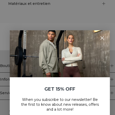
Matériaux et entretien
STYLE WITH
Boutique
Information
GET 15% OFF
Service client
When you subscribe to our newsletter! Be
Newsletter
the first to know about new releases, offers
and a lot more!
Abonnez-vous à notre newsletter! Recevez des offres