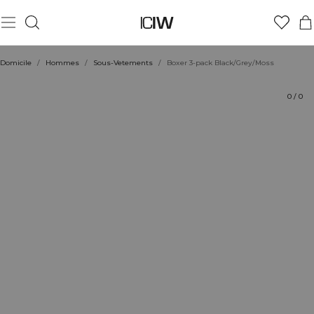
Produit
Aspects techniques
Évaluations
Coiffe avec
Domicile
/
Hommes
/
Sous-Vetements
/
Boxer 3-pack Black/Grey/Moss
0
/
0