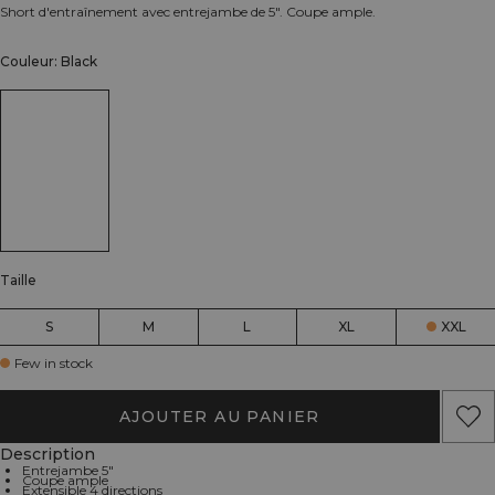
Short d'entraînement avec entrejambe de 5". Coupe ample.
Couleur: Black
Taille
S
M
L
XL
XXL
Few in stock
AJOUTER AU PANIER
Description
Entrejambe 5"
Coupe ample
Extensible 4 directions