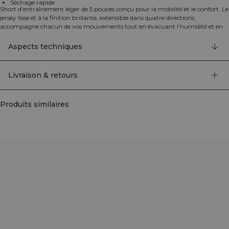
Séchage rapide
Short d’entraînement léger de 5 pouces conçu pour la mobilité et le confort. Le
jersey lisse et à la finition brillante, extensible dans quatre directions,
accompagne chacun de vos mouvements tout en évacuant l’humidité et en
séchant rapidement pour vous garder à l’aise de l’échauffement au retour au
calme. Sa coupe ample laisse de la place pour bouger, et la taille élastiquée
Aspects techniques
avec cordon plat permet d’ajuster la coupe. Fini par un logo ICIW épuré pour
un look athlétique soigné, c’est un incontournable pour la salle de sport et les
entraînements de haute intensité.
Livraison & retours
Entrejambe de 5 pouces, taille élastiquée avec cordon plat, extensible dans
quatre directions, évacuation de l’humidité, léger. 90% Polyester, 10%
Élasthanne.
Produits similaires