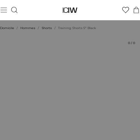
Produit
Aspects techniques
Évaluations
Coiffe avec
Domicile
/
Hommes
/
Shorts
/
Training Shorts 5" Black
0
/
0