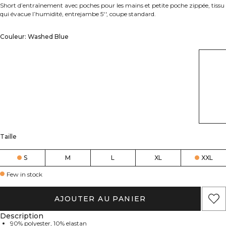
Short d’entraînement avec poches pour les mains et petite poche zippée, tissu
qui évacue l’humidité, entrejambe 5'', coupe standard.
Couleur: Washed Blue
Taille
S
M
L
XL
XXL
Few in stock
AJOUTER AU PANIER
Description
90% polyester, 10% elastan