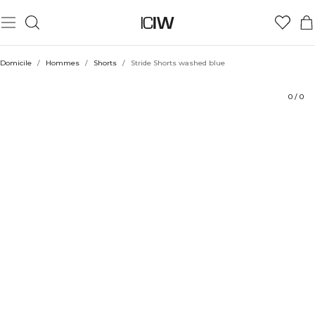
Produit
Aspects techniques
Évaluations
Coiffe avec
Domicile
/
Hommes
/
Shorts
/
Stride Shorts washed blue
0
/
0