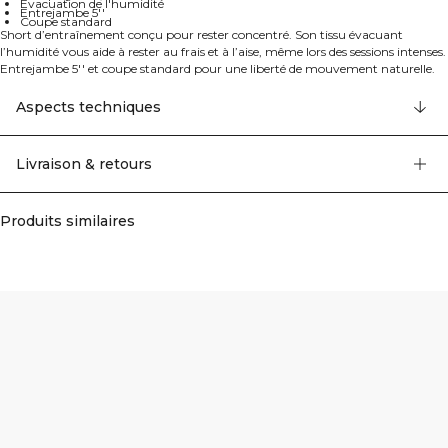
Évacuation de l'humidité
Entrejambe 5''
Coupe standard
Short d’entraînement conçu pour rester concentré. Son tissu évacuant
l’humidité vous aide à rester au frais et à l’aise, même lors des sessions intenses.
Entrejambe 5'' et coupe standard pour une liberté de mouvement naturelle.
Taille ajustable avec cordon de serrage pour un maintien sûr. Poches mains
pratiques et petite poche zippée pour garder vos essentiels à portée pendant
Aspects techniques
l’entraînement. Même coupe confortable que le modèle 13699, détails
actualisés. 90% Polyester, 10% Elastan.
Livraison & retours
Produits similaires