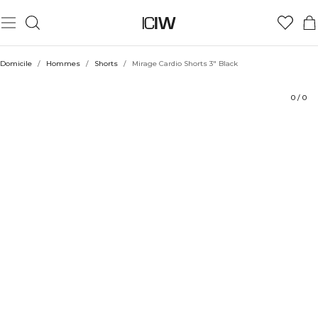
Produit
Évaluations
Coiffe avec
Domicile
/
Hommes
/
Shorts
/
Mirage Cardio Shorts 3" Black
0
/
0