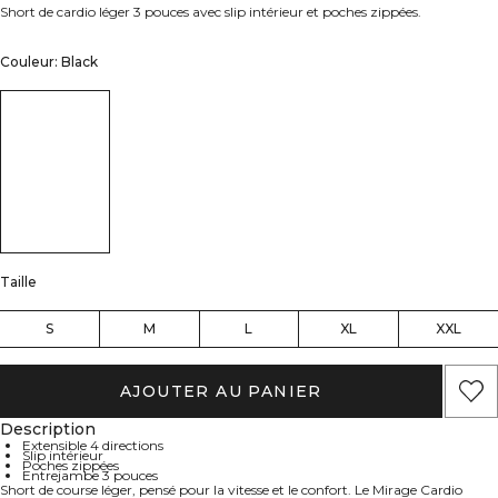
Short de cardio léger 3 pouces avec slip intérieur et poches zippées.
Couleur: Black
Taille
S
M
L
XL
XXL
AJOUTER AU PANIER
Description
Extensible 4 directions
Slip intérieur
Poches zippées
Entrejambe 3 pouces
Short de course léger, pensé pour la vitesse et le confort. Le Mirage Cardio