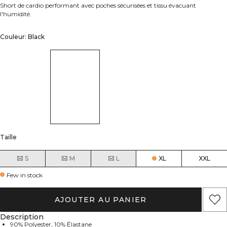
Short de cardio performant avec poches sécurisées et tissu évacuant
l'humidité.
Couleur: Black
Taille
S
M
L
XL
XXL
Few in stock
AJOUTER AU PANIER
Description
90% Polyester, 10% Élastane