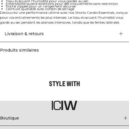
Tissu évacuant l'humidité pour vous garder au sec
Extensibilité quatre directions pour des mouvements sans restriction
Poche zippée pour un rangement sécurisé
Ceinture ajustable avec cordon de serrage
Découvrez une performance ultime avec nos Shorts Cardio Essentials, conçus
pour vos entraînements les plus intenses. Le tissu évacuant l'humidité vous
garde au sec pendant les séances intensives, tandis que les fentes latérales
stratégiques permettent une liberté de mouvement totale. Équipés d'une
poche zippée sécurisée pour vos objets de valeur et d'une poche ouverte pour
Livraison & retours
un accès rapide. La ceinture ajustable avec cordon de serrage assure un
ajustement parfait et personnalisable à chaque utilisation. Fabriqués en 90%
Polyester et 10% Spandex pour un équilibre idéal entre durabilité et élasticité.
Produits similaires
STYLE WITH
Boutique