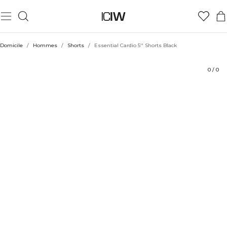
Produit
Évaluations
Coiffe avec
Domicile
/
Hommes
/
Shorts
/
Essential Cardio 5'' Shorts Black
0
/
0