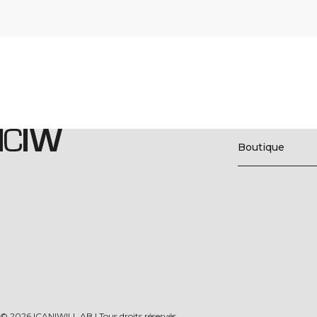
Boutique
©
2026
ICANIWILL AB |
Tous droits réservés