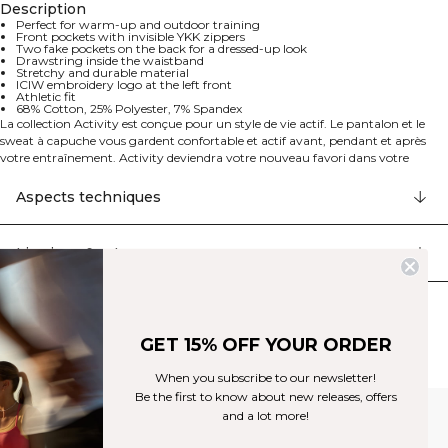
Description
Perfect for warm-up and outdoor training
Front pockets with invisible YKK zippers
Two fake pockets on the back for a dressed-up look
Drawstring inside the waistband
Stretchy and durable material
ICIW embroidery logo at the left front
Athletic fit
68% Cotton, 25% Polyester, 7% Spandex
La collection Activity est conçue pour un style de vie actif. Le pantalon et le
sweat à capuche vous gardent confortable et actif avant, pendant et après
votre entraînement. Activity deviendra votre nouveau favori dans votre
garde-robe. Parfait pendant l'échauffement et l'entraînement en plein air.
Poches avant avec fermetures éclair YKK invisibles. Deux fausses poches à
Aspects techniques
l'arrière pour un look habillé. Cordon de serrage à l'intérieur de la ceinture.
Matériau extensible et durable. Logo ICIW brodé à l'avant gauche. Coupe
athlétique. 68% Coton, 25% Polyester, 7% Elastan
Livraison & retours
Produits similaires
GET 15% OFF YOUR ORDER
When you subscribe to our newsletter!
Be the first to know about new releases, offers
and a lot more!