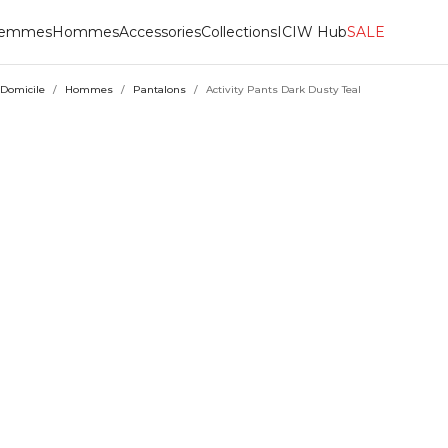
emmes
Hommes
Accessories
Collections
ICIW Hub
SALE
Domicile
/
Hommes
/
Pantalons
/
Activity Pants Dark Dusty Teal