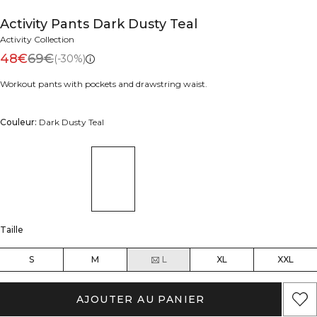
Activity Pants Dark Dusty Teal
Activity Collection
48€
69€
(-30%)
Workout pants with pockets and drawstring waist.
Couleur:
Dark Dusty Teal
Taille
S
M
L
XL
XXL
AJOUTER AU PANIER