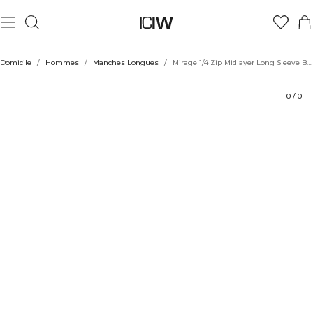
Produit
Évaluations
Coiffe avec
Domicile
/
Hommes
/
Manches Longues
/
Mirage 1/4 Zip Midlayer Long Sleeve Black
0
/
0