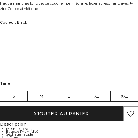
Haut à manches longues de couche intermédiaire, léger et respirant, avec ¼
zip. Coupe athlétique.
Couleur: Black
Taille
S
M
L
XL
XXL
AJOUTER AU PANIER
Description
Mesh respirant
Évacue l'humidité
Séchage rapide
Zip 1/4