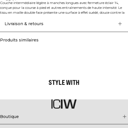
Couche intermédiaire légère à manches longues avec fermeture éclair ¼,
conçue pour la course à pied et autres entraînements de haute intensité. Le
tissu en maille double face présente une surface à effet suédé, douce contre la
peau, évacue efficacement l’humidité et sèche rapidement pour vous
maintenir à l’aise lorsque vous vous donnez à fond. Il offre une respirabilité
Livraison & retours
performante avec une touche de chaleur, ce qui le rend idéal comme couche
intermédiaire par temps plus frais ou comme couche extérieure légère par
conditions plus douces. La coupe athlétique favorise une liberté de
Produits similaires
mouvement totale, tandis que la fermeture éclair ¼ permet d’affiner la
ventilation en mouvement. 100% Polyester.
STYLE WITH
Boutique