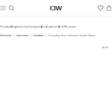
Produit
Aspects techniques
Évaluations
Coiffe avec
Domicile
/
Hommes
/
Hoodies
/
Everyday Terry Relaxed Hoodie Black
0
/
0