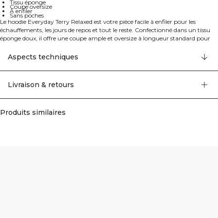
Tissu éponge
Coupe oversize
À enfiler
Sans poches
Le hoodie Everyday Terry Relaxed est votre pièce facile à enfiler pour les
échauffements, les jours de repos et tout le reste. Confectionné dans un tissu
éponge doux, il offre une coupe ample et oversize à longueur standard pour
un confort sans effort. Son design à enfiler reste minimaliste avec un devant
épuré et sans poche, tandis que la capuche apporte une sensation douillette
Aspects techniques
quand la température baisse. Simple, polyvalent et conçu pour le quotidien, il
se marie avec tout, du jogging au jean.
Livraison & retours
Produits similaires