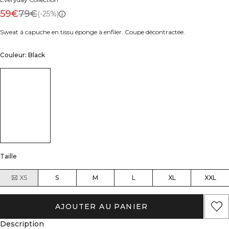
59€
79€
(-25%)
Sweat à capuche en tissu éponge à enfiler. Coupe décontractée.
Couleur: Black
Taille
XS
S
M
L
XL
XXL
AJOUTER AU PANIER
Description