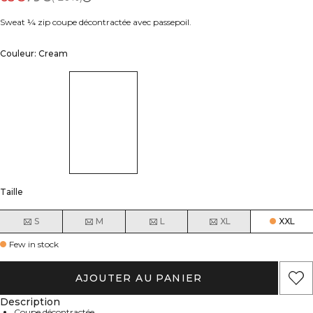
Sweat ¼ zip coupe décontractée avec passepoil.
Couleur: Cream
Taille
S
M
L
XL
XXL
Few in stock
AJOUTER AU PANIER
Description
Coupe décontractée