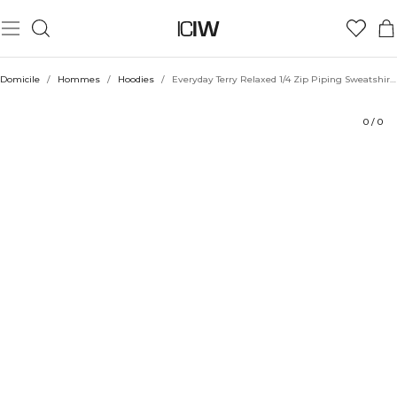
Produit
Aspects techniques
Évaluations
Coiffe avec
Domicile
/
Hommes
/
Hoodies
/
Everyday Terry Relaxed 1/4 Zip Piping Sweatshirt Cream
0
/
0