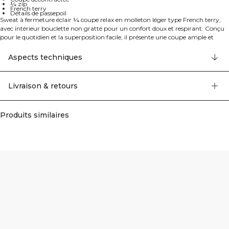
¼ zip
French terry
Détails de passepoil
Sweat à fermeture éclair ¼ coupe relax en molleton léger type French terry,
avec intérieur bouclette non gratté pour un confort doux et respirant. Conçu
pour le quotidien et la superposition facile, il présente une coupe ample et
décontractée à longueur standard. Des détails de passepoil apportent une
finition nette et sportive, tandis que le zip avant permet d’ajuster la ventilation
Aspects techniques
et de l’enfiler ou le retirer en toute simplicité. Construction coupé-cousu avec
finitions de qualité pour un essentiel polyvalent que vous porterez jour après
jour. 54% Coton, 46% Polyester.
Livraison & retours
Produits similaires