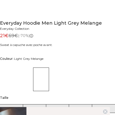
Everyday Hoodie Men Light Grey Melange
Everyday Collection
21€
69€
(-70%)
Sweat à capuche avec poche avant.
Couleur:
Light Grey Melange
Taille
S
M
L
XL
XXL