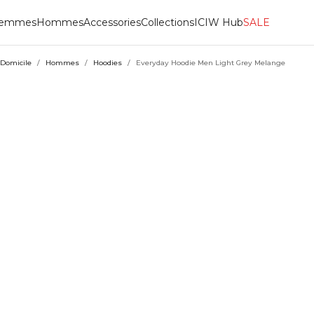
emmes
Hommes
Accessories
Collections
ICIW Hub
SALE
Domicile
/
Hommes
/
Hoodies
/
Everyday Hoodie Men Light Grey Melange