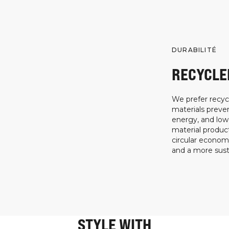
DURABILITÉ
RECYCLE
We prefer recycl
materials preven
energy, and low
material product
circular econo
and a more susta
STYLE WITH