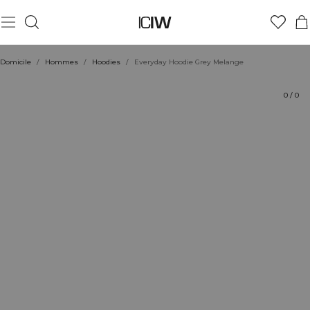
Produit
Aspects techniques
Évaluations
Durabilité
Coiffe avec
Domicile
/
Hommes
/
Hoodies
/
Everyday Hoodie Grey Melange
0
/
0