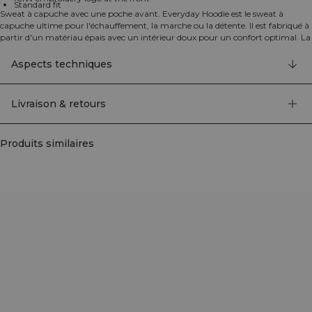
Standard fit
Sweat à capuche avec une poche avant. Everyday Hoodie est le sweat à
capuche ultime pour l'échauffement, la marche ou la détente. Il est fabriqué à
partir d'un matériau épais avec un intérieur doux pour un confort optimal. La
capuche est doublée et possède des cordons. Une grande poche avant et des
poignets côtelés. 70% Coton, 30% Polyester
Aspects techniques
Livraison & retours
Produits similaires