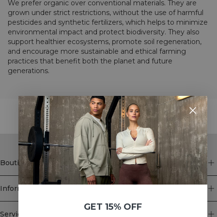
We prefer organic over conventional materials. They are
grown under strict restrictions, without the use of harmful
pesticides and synthetic fertilizers, which helps to minimize
environmental impact and protect biodiversity. They also
support healthier ecosystems, promote soil regeneration,
and encourage more sustainable and ethical farming
practices that benefit both the planet and future
generations.
STYLE WITH
Boutique
Information
GET 15% OFF
Service client