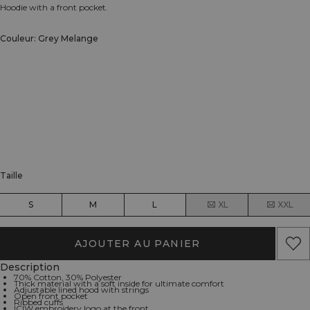
Hoodie with a front pocket.
Couleur: Grey Melange
Taille
S
M
L
XL
XXL
AJOUTER AU PANIER
Description
70% Cotton, 30% Polyester
Thick material with a soft inside for ultimate comfort
Adjustable lined hood with strings
Open front pocket
Ribbed cuffs
ICIW embroidery logo at the front