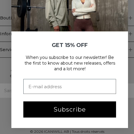
Boutique
Information
GET 15% OFF
Service client
When you subscribe to our newsletter! Be
Newsletter
the first to know about new releases, offers
and a lot more!
Abonnez-vous à notre newsletter! Recevez des offres
exclusives, nos dernières nouvelles et bien plus encore.
Subscribe
©
2026
ICANIWILL AB |
Tous droits réservés