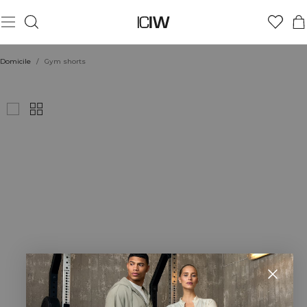
Domicile
/
Gym shorts
GYM SHORTS