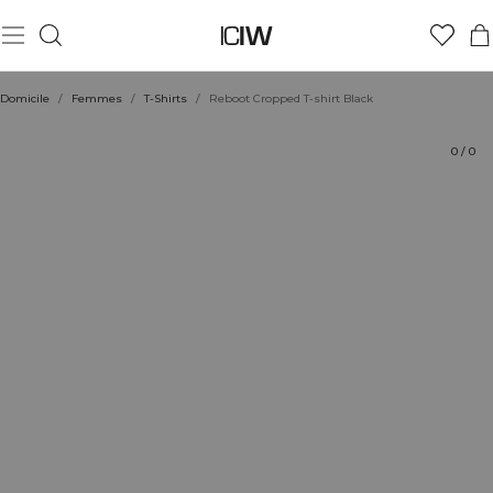
Produit
Aspects techniques
Évaluations
Coiffe avec
Domicile
/
Femmes
/
T-Shirts
/
Reboot Cropped T-shirt Black
0
/
0