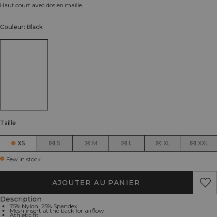
Haut court avec dos en maille.
Couleur: Black
Taille
XS
S
M
L
XL
XXL
Few in stock
AJOUTER AU PANIER
Description
75% Nylon, 25% Spandex
Mesh insert at the back for airflow
Athletic fit