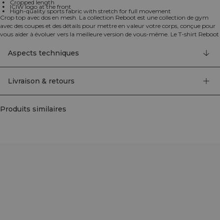
Cropped length
ICIW logo at the front
High-quality sports fabric with stretch for full movement
Crop top avec dos en mesh. La collection Reboot est une collection de gym
avec des coupes et des détails pour mettre en valeur votre corps, conçue pour
vous aider à évoluer vers la meilleure version de vous-même. Le T-shirt Reboot
Cropped est fabriqué à partir d'un tissu de sport de haute qualité avec
élasticité pour une liberté de mouvement totale et comporte de nombreux
Aspects techniques
détails pour sublimer votre silhouette. Panneau en mesh dans le dos pour une
meilleure circulation de l'air. 75% Nylon, 25% Elastan
Livraison & retours
Produits similaires