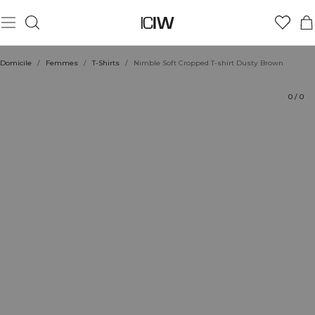
Produit
Aspects techniques
Évaluations
Durabilité
Coiffe avec
Domicile
/
Femmes
/
T-Shirts
/
Nimble Soft Cropped T-shirt Dusty Brown
0
/
0