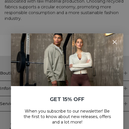
associated with raw material production. Choosing recycled
fabrics supports a circular economy, promoting more
responsible consumption and a more sustainable fashion
industry.
STYLE WITH
Boutique
Information
GET 15% OFF
Service client
When you subscribe to our newsletter! Be
Newsletter
the first to know about new releases, offers
and a lot more!
Abonnez-vous à notre newsletter! Recevez des offres
exclusives, nos dernières nouvelles et bien plus encore.