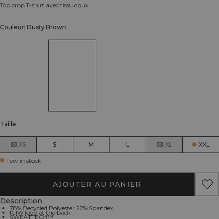
Top crop T-shirt avec tissu doux.
Couleur: Dusty Brown
Taille
XS
S
M
L
XL
XXL
Few in stock
AJOUTER AU PANIER
Description
78% Recycled Polyester 22% Spandex
ICIW logo at the back
SWEATTECH™