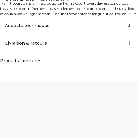
T-shirt court dans un tissu doux. Le T-shirt Court Everyday est conçu pour
tous types d'entraînement, ou simplement pour le quotidien. Le tissu est léger
et doux avec un léger stretch. Épaules tombantes et longueur courte pour un
look décontracté. Logo ICIW brodé sur le devant. Épaules tombantes. Coupe
standard. Longueur courte. 95% Rayonne, 5% Elastan.
Aspects techniques
Livraison & retours
Produits similaires