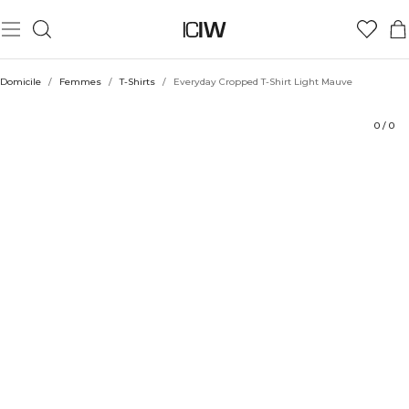
Produit
Aspects techniques
Évaluations
Coiffe avec
Domicile
/
Femmes
/
T-Shirts
/
Everyday Cropped T-Shirt Light Mauve
0
/
0