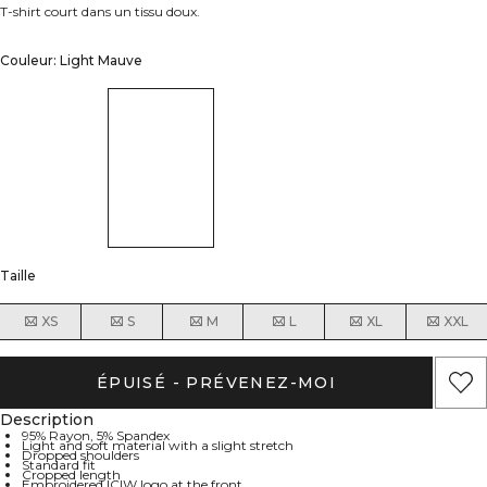
T-shirt court dans un tissu doux.
Couleur: Light Mauve
Taille
XS
S
M
L
XL
XXL
ÉPUISÉ - PRÉVENEZ-MOI
Description
95% Rayon, 5% Spandex
Light and soft material with a slight stretch
Dropped shoulders
Standard fit
Cropped length
Embroidered ICIW logo at the front