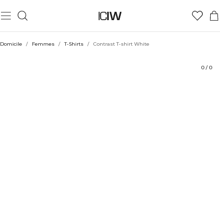
Produit
Aspects techniques
Évaluations
Coiffe avec
Domicile
/
Femmes
/
T-Shirts
/
Contrast T-shirt White
0
/
0