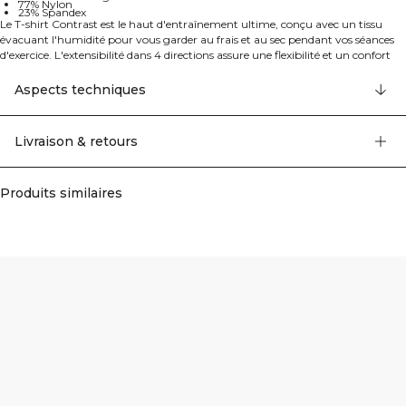
77% Nylon
23% Spandex
Le T-shirt Contrast est le haut d'entraînement ultime, conçu avec un tissu
évacuant l'humidité pour vous garder au frais et au sec pendant vos séances
d'exercice. L'extensibilité dans 4 directions assure une flexibilité et un confort
maximaux, tandis que la coupe seconde peau offre un look élégant et
athlétique. Avec ses détails contrastés stylés et son logo transfert à l'avant, ce
Aspects techniques
T-shirt intégral pour femmes est parfait pour les séances d'entraînement à
haute intensité ou pour une tenue décontractée. Enrichissez votre garde-robe
active avec ce T-shirt polyvalent. 77% Nylon, 23% elastan.
Livraison & retours
Produits similaires