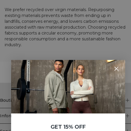
We prefer recycled over virgin materials. Repurposing
existing materials prevents waste from ending up in
landfills, conserves energy, and lowers carbon emissions
associated with raw material production. Choosing recycled
fabrics supports a circular economy, promoting more
responsible consumption and a more sustainable fashion
industry.
STYLE WITH
Boutique
Information
GET 15% OFF