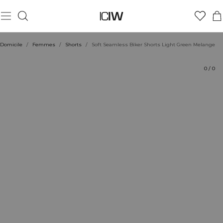
Produit
Aspects techniques
Évaluations
Durabilité
Coiffe avec
Domicile
/
Femmes
/
Shorts
/
Soft Seamless Biker Shorts Light Green Melange
0
/
0