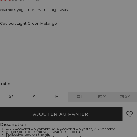
Seamless yoga shorts with a high waist.
Couleur: Light Green Melange
Taille
XS
S
M
L
XL
XXL
AJOUTER AU PANIER
Description
48% Recycled Polyamide, 45% Recycled Polyester, 7% Spandex
Super soft pique knit with waffle knit details
Reflective logo on the hip