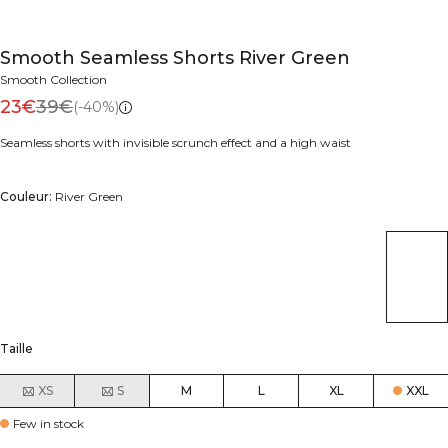
Smooth Seamless Shorts River Green
Smooth Collection
23€
39€
(-40%)
Seamless shorts with invisible scrunch effect and a high waist
Couleur:
River Green
Taille
XS
S
M
L
XL
XXL
Few in stock