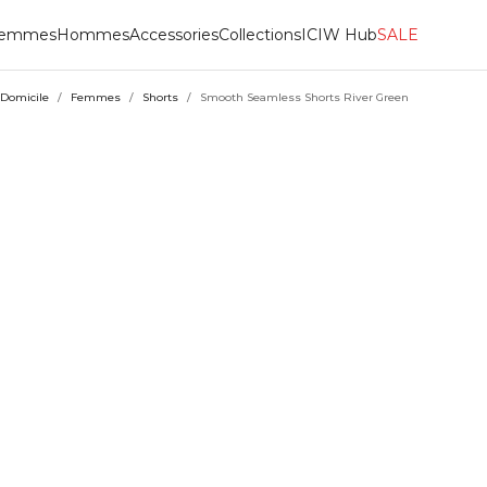
emmes
Hommes
Accessories
Collections
ICIW Hub
SALE
Domicile
/
Femmes
/
Shorts
/
Smooth Seamless Shorts River Green