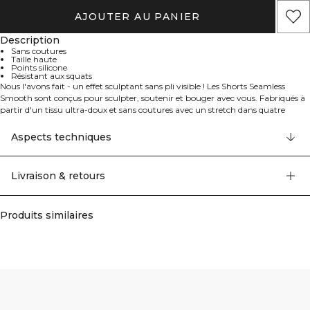
AJOUTER AU PANIER
Description
Sans coutures
Taille haute
Points silicone
Résistant aux squats
Nous l'avons fait - un effet sculptant sans pli visible ! Les Shorts Seamless
Smooth sont conçus pour sculpter, soutenir et bouger avec vous. Fabriqués à
partir d'un tissu ultra-doux et sans coutures avec un stretch dans quatre
directions, ces shorts taille haute offrent une coupe sculptée et un matériau
résistant aux squats. L'effet de pli invisible et la forme en V à l'arrière mettent
Aspects techniques
en valeur vos courbes naturelles. Design sans coutures, coupe taille haute, effet
de pli invisible et dos en forme de V, tissu super doux extensible dans quatre
directions, résistant aux squats. 92% Nylon Recyclé, 8% Elastan
Livraison & retours
Produits similaires